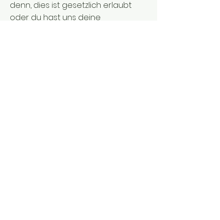
denn, dies ist gesetzlich erlaubt
oder du hast uns deine
ausdrückliche Einwilligung dazu
gegeben.
Datensicherheit
Du hast das Recht, jederzeit
Auskunft über die bei uns
gespeicherten
personenbezogenen Daten zu
erhalten, sie zu ändern oder
löschen zu lassen. Wenn du Fragen
oder Bedenken bezüglich der
Verwendung deiner Daten hast,
kontaktiere uns bitte. Wir werden
uns bemühen, deine Anfrage so
schnell wie möglich zu bearbeiten.