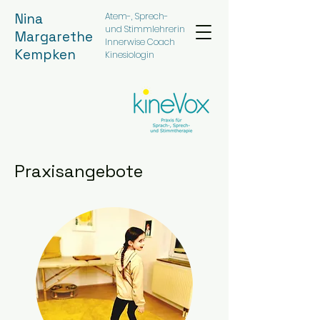
Nina
Atem-, Sprech-
und Stimmlehrerin
Margarethe
Innerwise Coach
Kempken
Kinesiologin
Praxisangebote